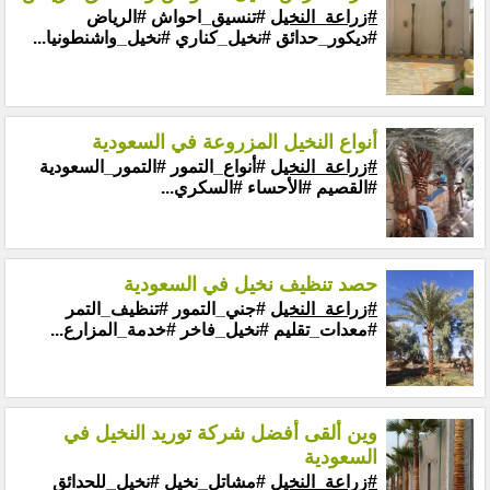
#زراعة_النخيل
#تنسيق_احواش #الرياض
#ديكور_حدائق #نخيل_كناري #نخيل_واشنطونيا...
أنواع النخيل المزروعة في السعودية
#زراعة_النخيل
#أنواع_التمور #التمور_السعودية
#القصيم #الأحساء #السكري...
حصد تنظيف نخيل في السعودية
#زراعة_النخيل
#جني_التمور #تنظيف_التمر
#معدات_تقليم #نخيل_فاخر #خدمة_المزارع...
وين ألقى أفضل شركة توريد النخيل في
السعودية
#زراعة_النخيل
#مشاتل_نخيل #نخيل_للحدائق