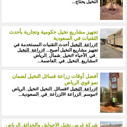
النخيل يحتاج...
تجهيز مشاريع نخيل حكومية وتجارية بأحدث
التقنيات في السعودية
#زراعة_النخيل
أحدث التقنيات المستخدمة في
تجهيز مشاريع النخيل أصبح...
#زراعة_النخيل
_في_الأحياء #نخيل_شمال_الرياض
#مشاريع_النخيل_في_العاصمة...
أفضل أوقات زراعة فسائل النخيل لضمان
نمو قوي الرياض
#زراعة_النخيل
#فسائل_النخيل #نخيل_الرياض
#موسم_الزراعة #الزراعة_في_السعودية...
شركة غرس نخيل الاحواش والحدائق الرياض