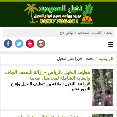
الرئيسية
بحث : #زراعة_النخيل
تنظيف النخيل بالرياض – إزالة السعف الجاف
والعناية الشاملة لمحاصيل صحية
#زراعة_النخيل
العلاقة بين تنظيف النخيل وإنتاج
التمور تعتبر...