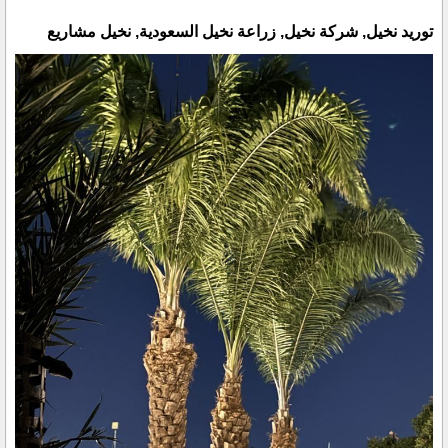
توريد نخيل, شركة نخيل, زراعة نخيل السعودية, نخيل مشاريع