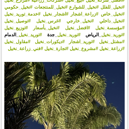
#أفضل_شركة_نخيل
#بيع_نخيل
#شركات_زراعية
#مزارع_نخيل
#نخيل_للفلل
#نخيل_للشوارع
#نخيل_للمنتجعات
#نخيل_حكومي
#نخيل_خاص
#زراعة_اشجار
#اشجار_نخيل
#خدمة_توريد_نخيل
#نخيل_داخلي
#نخيل_خارجي
#غرس_نخيل
#توصيل_نخيل
#مؤسسة_نخيل
#افضل_نخيل
#نخيل_بأسعار
#توزيع_نخيل
#توريد_نخيل
_الرياض
#توريد_نخيل
_جدة
#توريد_نخيل
_الدمام
#مشتل_نخيل
#توريد_اشجار
#ديكورات_نخيل
#مقاول_نخيل
#زراعة_نخيل
#مشروع_نخيل
#تجارة_نخيل
#فني_زراعة_نخيل